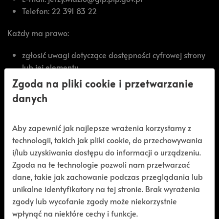
Telefon:
22 391 83 22
Każdy ma prawo:
zgłosić uwagi dotyczące dostępności cyfrowej strony
lub jej elementu,
zgłosić żądanie zapewnienia dostępności cyfrowej
Zgoda na pliki cookie i przetwarzanie
strony lub jej elementu,
danych
wnioskować o udostępnienie niedostępnej informacji
w innej alternatywnej formie.
Aby zapewnić jak najlepsze wrażenia korzystamy z
Żądanie musi zawierać:
technologii, takich jak pliki cookie, do przechowywania
i/lub uzyskiwania dostępu do informacji o urządzeniu.
dane kontaktowe osoby zgłaszającej,
Zgoda na te technologie pozwoli nam przetwarzać
wskazanie strony lub elementu strony, której dotyczy
dane, takie jak zachowanie podczas przeglądania lub
żądanie,
unikalne identyfikatory na tej stronie. Brak wyrażenia
wskazanie dogodnej formy udostępnienia informacji,
zgody lub wycofanie zgody może niekorzystnie
jeśli żądanie dotyczy udostępnienia w formie
wpłynąć na niektóre cechy i funkcje.